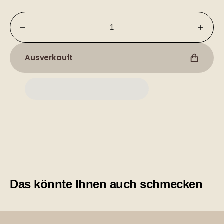
Verringere
Erhö
die
die
Menge
Meng
Ausverkauft
für
für
Jubiläumskaffee
Jubil
Das könnte Ihnen auch schmecken